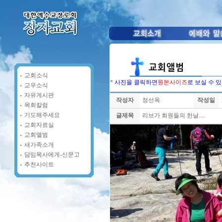
교회소식
*
사진을 클릭하면
원본사이즈
로 보실 수 
교우소식
자유게시판
작성자
정선옥
작성일
목회칼럼
기도해주세요
글제목
리브가 회원들의 한날....
교회자료실
교회앨범
새가족소개
담임목사에게-신문고
추천사이트