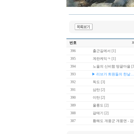
번호
396
출근길에서
[1]
395
계란케익ㅋ
[1]
394
노을의 신비함 땅끝마을
[
393
▶ 리브가 회원들의 한날.... 
392
독도
[3]
391
삼탄
[2]
390
이탄
[2]
389
울릉도
[2]
388
갈매기
[2]
387
황해도 개풍군 개풍면 - 강화