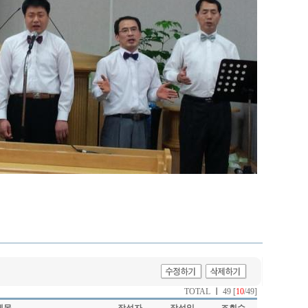
TOTAL
ㅣ
49 [
10
/49]