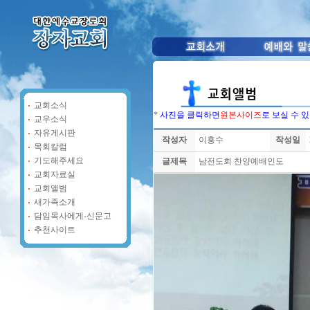
교회소식
*
사진을 클릭하면
원본사이즈
로 보실 수 
교우소식
자유게시판
작성자
이흥수
작성일
목회칼럼
기도해주세요
글제목
남전도회 찬양예배인도
교회자료실
교회앨범
새가족소개
담임목사에게-신문고
추천사이트