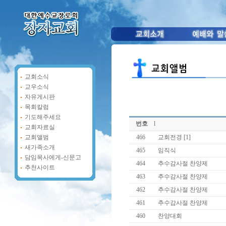
교회소식
교우소식
자유게시판
목회칼럼
기도해주세요
번호
l
교회자료실
교회앨범
466
교회전경
[1]
새가족소개
465
임직식
담임목사에게-신문고
464
추수감사절 찬양제
추천사이트
463
추수감사절 찬양제
462
추수감사절 찬양제
461
추수감사절 찬양제
460
찬양대회