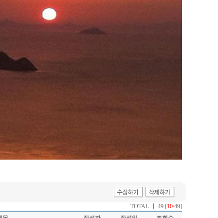
TOTAL
ㅣ
49 [
10
/49]