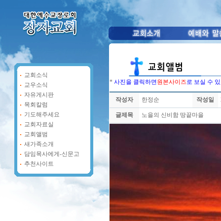
교회소식
*
사진을 클릭하면
원본사이즈
로 보실 수 
교우소식
자유게시판
작성자
한정순
작성일
목회칼럼
기도해주세요
글제목
노을의 신비함 땅끝마을
교회자료실
교회앨범
새가족소개
담임목사에게-신문고
추천사이트