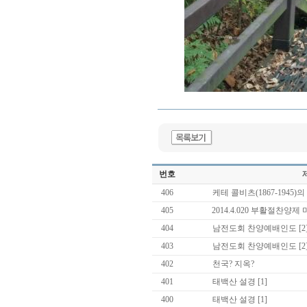
번호
406
케테 콜비츠(1867-1945)
405
2014.4.020 부활절찬양제
404
남전도회 찬양예배인도
[2
403
남전도회 찬양예배인도
[2
402
천국? 지옥?
401
태백산 설경
[1]
400
태백산 설경
[1]