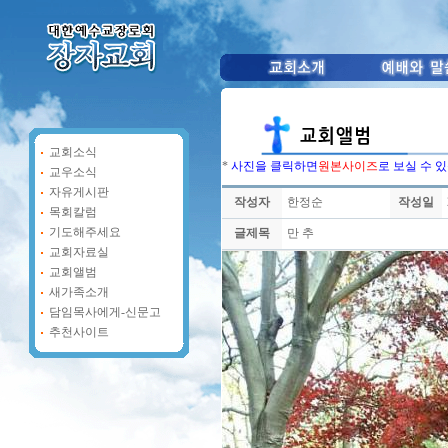
교회소식
*
사진을 클릭하면
원본사이즈
로 보실 수 
교우소식
자유게시판
작성자
한정순
작성일
목회칼럼
기도해주세요
글제목
만 추
교회자료실
교회앨범
새가족소개
담임목사에게-신문고
추천사이트