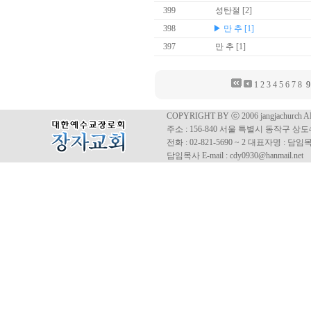
399
성탄절
[2]
398
▶ 만 추 [1]
397
만 추
[1]
1
2
3
4
5
6
7
8
COPYRIGHT BY ⓒ 2006 jangjachurch 
주소 : 156-840 서울 특별시 동작구 상도4동
전화 : 02-821-5690 ~ 2 대표자명 : 
담임목사 E-mail : cdy0930@hanmail.net