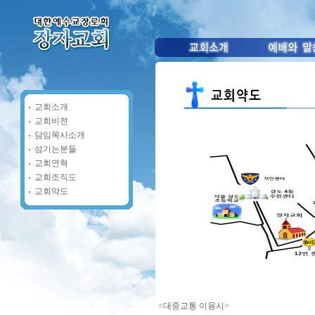
교회소개
교회비젼
담임목사소개
섬기는분들
교회연혁
교회조직도
교회약도
<대중교통 이용시>