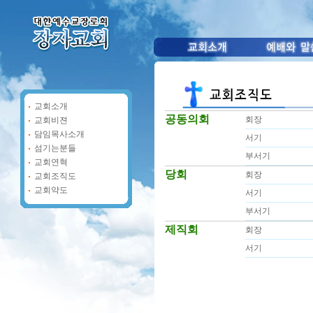
교회소개
공동의회
회장
교회비젼
담임목사소개
서기
섬기는분들
부서기
교회연혁
당회
회장
교회조직도
교회약도
서기
부서기
제직회
회장
서기