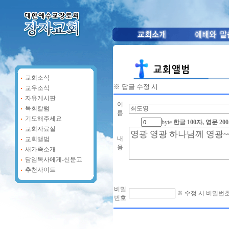
교회소식
※ 답글 수정 시
교우소식
자유게시판
이
목회칼럼
름
기도해주세요
byte
한글 100자, 영문 
교회자료실
내
교회앨범
용
새가족소개
담임목사에게-신문고
추천사이트
비밀
※ 수정 시 비밀번
번호