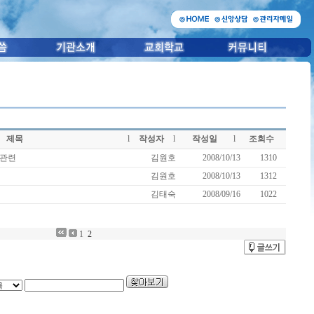
제목
l
작성자
l
작성일
l
조회수
사관련
김원호
2008/10/13
1310
김원호
2008/10/13
1312
김태숙
2008/09/16
1022
1
2