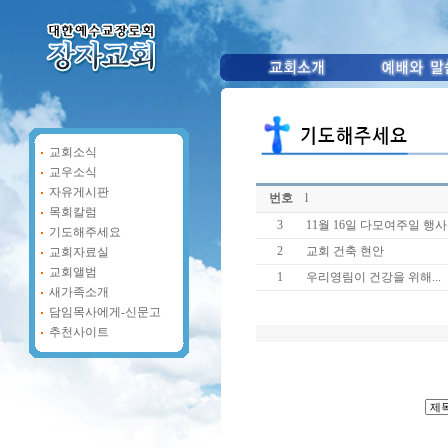
교회소식
교우소식
자유게시판
번호
l
목회칼럼
3
11월 16일 다모여주일 행
기도해주세요
2
교회 건축 현안
교회자료실
교회앨범
1
우리영림이 건강을 위해...
새가족소개
담임목사에게-신문고
추천사이트