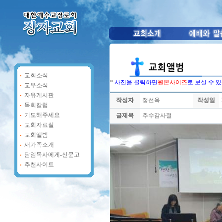
교회소식
*
사진을 클릭하면
원본사이즈
로 보실 수 
교우소식
자유게시판
작성자
정선옥
작성일
목회칼럼
기도해주세요
글제목
추수감사절
교회자료실
교회앨범
새가족소개
담임목사에게-신문고
추천사이트